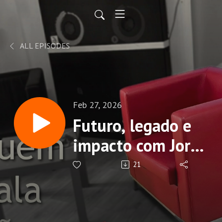
ALL EPISODES
Feb 27, 2026
Futuro, legado e
impacto com Jorge
Lucas Coelho
21